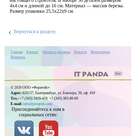
настоящего строителя. В наборе 36 деталей размером
4х4 см и длиной до 16 см. Материал — массив березы.
Размер упаковки 25,5х22х9 см.
‹
Вернуться к разделу
Главная
Каталог
Оплата и доставка
Новости
Фотогалерея
Контакты
© 2026 ООО «Форатойс»
Адрес:
620137, Екатеринбург, ул. Блюхера, 50, оф. 410
Тел.:
+7 (343) 3419-419, +7 (343) 383-89-69
E-mail:
info@picopok.com
Присоединяйтесь к нам в
социальных сетях: