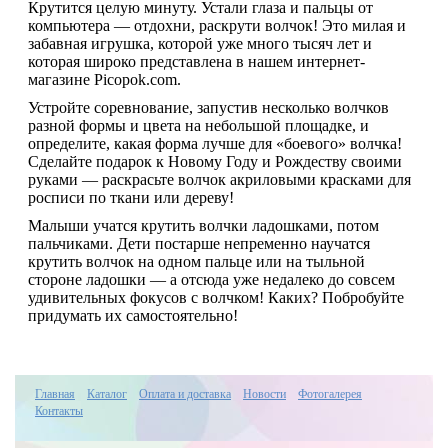
Крутится целую минуту. Устали глаза и пальцы от
компьютера — отдохни, раскрути волчок! Это милая и
забавная игрушка, которой уже много тысяч лет и
которая широко представлена в нашем интернет-
магазине Picopok.com.
Устройте соревнование, запустив несколько волчков
разной формы и цвета на небольшой площадке, и
определите, какая форма лучше для «боевого» волчка!
Сделайте подарок к Новому Году и Рождеству своими
руками — раскрасьте волчок акриловыми красками для
росписи по ткани или дереву!
Малыши учатся крутить волчки ладошками, потом
пальчиками. Дети постарше непременно научатся
крутить волчок на одном пальце или на тыльной
стороне ладошки — а отсюда уже недалеко до совсем
удивительных фокусов с волчком! Каких? Побробуйте
придумать их самостоятельно!
Главная
Каталог
Оплата и доставка
Новости
Фотогалерея
Контакты